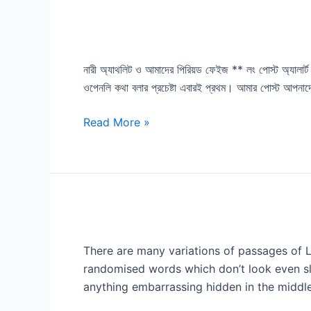
—
Powered
নারী
by
অ্যাথলিট
Renata
নারী অ্যাথলিট ও আমাদের পিরিয়ড ফেইজ ** লং পোস্ট অ্যালার্
ও
PLC
ওপেনলি কথা বলার প্রচেষ্টা এবারই প্রথম। আমার পোস্ট আপনাদের 
আমাদের
পিরিয়ড
Read More »
ফেইজ
Our
New
There are many variations of passages of L
Event
randomised words which don’t look even sli
Will
anything embarrassing hidden in the middl
be
Coming