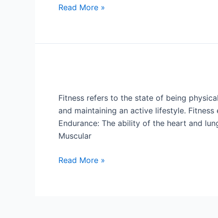
Read More »
Soon
Physical
Fitness
Fitness refers to the state of being physica
Components
and maintaining an active lifestyle. Fitne
Endurance: The ability of the heart and lu
Muscular
Read More »