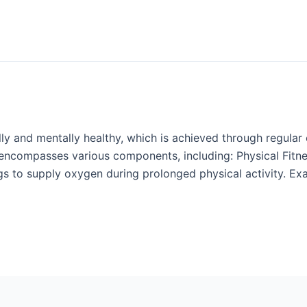
lly and mentally healthy, which is achieved through regular ex
ss encompasses various components, including: Physical Fi
ngs to supply oxygen during prolonged physical activity. Ex