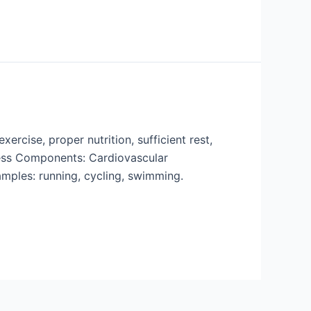
ercise, proper nutrition, sufficient rest,
tness Components: Cardiovascular
amples: running, cycling, swimming.