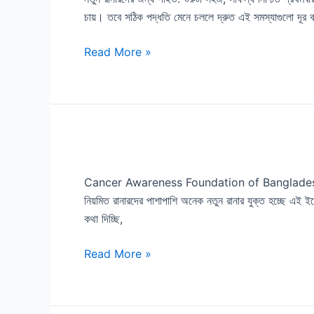
চায়। তবে সঠিক পদ্ধতি মেনে চললে দ্রুত এই সমস্যাগুলো দূর 
গাইড:
শুরুটা
Read More »
সহজ,
সাফল্য
নিশ্চিত
Cancer
Awareness
Cancer Awareness Foundation of Bangladesh 
Foundation
নিয়মিত রানারদের পাশাপাশি অনেক নতুন রানার যুক্ত হচ্ছে এই
of
কথা দিচ্ছি,
Bangladesh
“WORLD
Read More »
CANCER
DAY
RUN
2025”